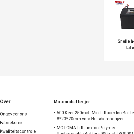
Snelle h
Lif
Lithium
72V 40
Elekt
voer
Over
Motomabatterijen
500 Keer 250mah Mini Lithium Ion Batte
Ongeveer ons
8*20*20mm voor Huisdierendrijver
Fabrieksreis
MOTOMA-Lithium Ion Polymer
Kwaliteitscontrole
Rechargeable Battery 900mah ISO9001