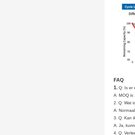
FAQ
1.
Q: Is e
A: MOQ is 
2. Q: Wat i
A: Normaal 
3. Q: Kan i
A: Ja, kunn
4. Q: Verl