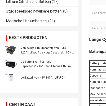
Lithium Cilindrische Batterij
(17)
Stuk speelgoed navulbare batterij
(8)
Certificaat:
Medische Lithiumbatterij
(21)
Hoog licht:
BESTE PRODUCTEN
Lange Cy
Van de het Lithiumbatterij van BMS
Batterijp
120Ah Lifepo4 de Hoge Capaciteit 100%
DOD voor UPS
De Batterij van het hoge
Batterijmode
Capaciteits12.8v100ah Lifepo4 Lithium
Nominaal vo
voor Zonneopslagsysteem
Capaciteit
de Batterij van 48V 100Ah LiFePO4
Nominale cap
Standaard h
Max. het la
Werkende vo
CERTIFICAAT