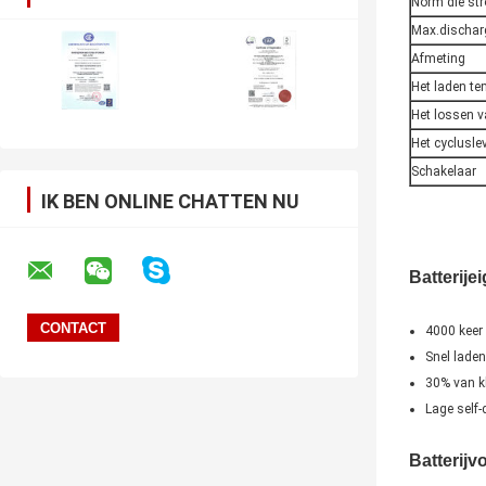
Norm die st
Max.dischar
Afmeting
Het laden t
Het lossen 
Het cyclusle
Schakelaar
IK BEN ONLINE CHATTEN NU
Batterij
4000 keer
Snel lade
30% van kl
Lage self-
Batterijv