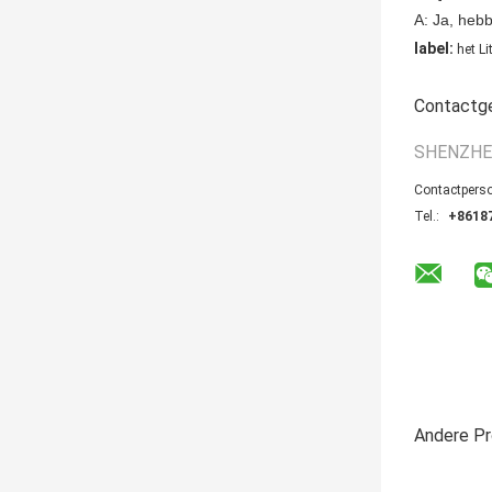
A: Ja, hebb
label:
het L
Contactg
SHENZHE
Contactpers
Tel.:
+8618
Andere P