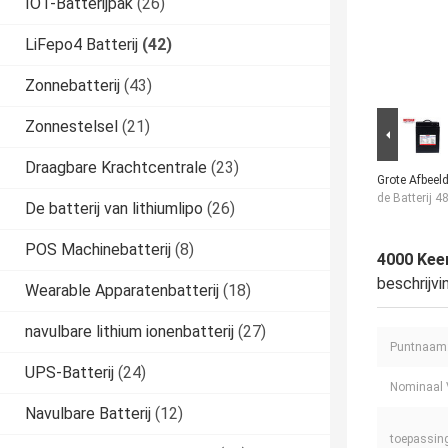
IOT-Batterijpak
(26)
LiFepo4 Batterij
(42)
Zonnebatterij
(43)
Zonnestelsel
(21)
Draagbare Krachtcentrale
(23)
Grote Afbeeld
de Batterij 
De batterij van lithiumlipo
(26)
POS Machinebatterij
(8)
4000 Keer
beschrijvi
Wearable Apparatenbatterij
(18)
navulbare lithium ionenbatterij
(27)
Puntnaam
UPS-Batterij
(24)
Nominaal 
Navulbare Batterij
(12)
toepassin