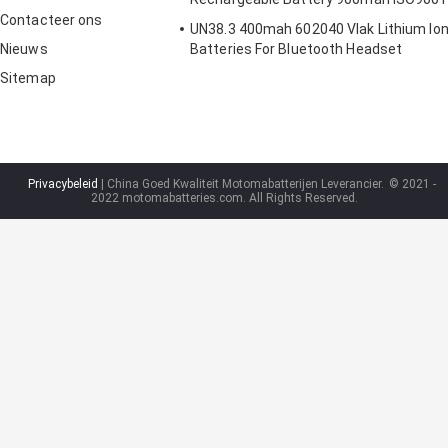
Contacteer ons
UN38.3 400mah 602040 Vlak Lithium Io
Nieuws
Batteries For Bluetooth Headset
Sitemap
Privacybeleid
| China Goed Kwaliteit Motomabatterijen Leverancier.
© 2021 -
2022 motomabatteries.com. All Rights Reserved.