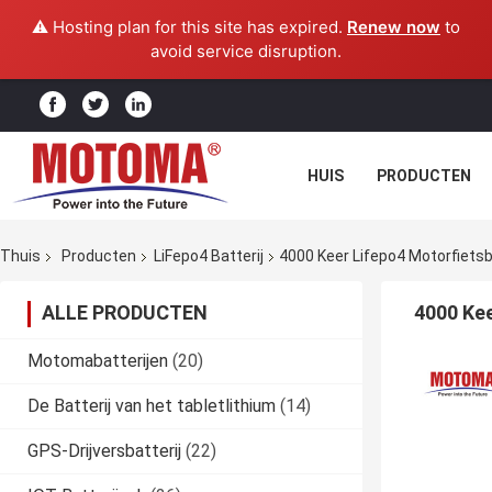
⚠️ Hosting plan for this site has expired.
Renew now
to
avoid service disruption.
HUIS
PRODUCTEN
Thuis
Producten
LiFepo4 Batterij
4000 Keer Lifepo4 Motorfietsb
ALLE PRODUCTEN
4000 Kee
Motomabatterijen
(20)
De Batterij van het tabletlithium
(14)
GPS-Drijversbatterij
(22)